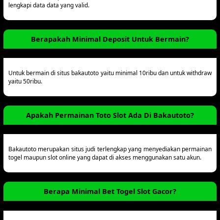
lengkapi data data yang valid.
Berapakah Minimal Deposit Untuk Bermain?
Untuk bermain di situs bakautoto yaitu minimal 10ribu dan untuk withdraw
yaitu 50ribu.
Apakah Permainan Toto Slot Ada Di Bakautoto?
Bakautoto merupakan situs judi terlengkap yang menyediakan permainan
togel maupun slot online yang dapat di akses menggunakan satu akun.
Berapa Minimal Bet Togel Slot Gacor?