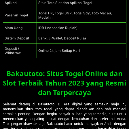
Aplikasi
Situs Toto Slot dan Aplikasi Togel
Togel HK, Togel SGP, Togel Sdy, Toto Macau,
Pasaran Togel
Medellin
Mata Uang
IDR (Indonesian Rupiah)
Sistem Deposit
Bank, E-Wallet, Deposit Pulsa
Deposit /
Online 24 jam Setiap Hari
Withdraw
Bakautoto: Situs Togel Online dan
Slot Terbaik Tahun 2023 yang Resmi
dan Terpercaya
Selamat datang di Bakautoto! Di era digital yang semakin maju ini,
menemukan situs toto togel yang dapat diandalkan dan sah menjadi
semakin penting. Dengan begitu banyak pilihan yang tersedia, sulit untuk
menemukan yang paling sesuai dengan kebutuhan dan preferensi Anda.
Tapi jangan khawatir lagi! Bakautoto hadir untuk menyajikan Anda dengan
opsi terbaik, dengan reputasi terpercaya dan permainan berkualitas tinggi