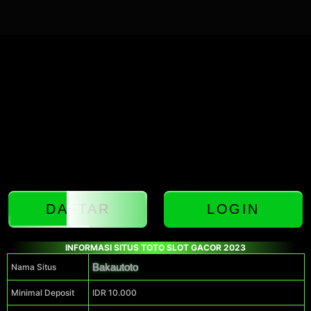
DAFTAR
LOGIN
INFORMASI SITUS TOTO SLOT GACOR 2023
Bakautoto
Nama Situs
Minimal Deposit
IDR 10.000